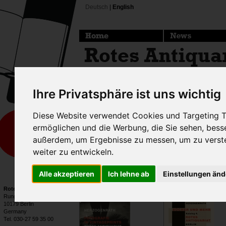
Deutsch
|
English
Ihre Privatsphäre ist uns wichtig
Here you find our current de
Diese Website verwendet Cookies und Targeting Te
ermöglichen und die Werbung, die Sie sehen, bess
Send us a
request via e-mail
außerdem, um Ergebnisse zu messen, um zu vers
weiter zu entwickeln.
even when its out of print or ra
Alle akzeptieren
Ich lehne ab
Einstellungen än
Rotes Antiquariat
Rungestraße 20
10179 Berlin
Germany
Tel. 030-27 59 35 00