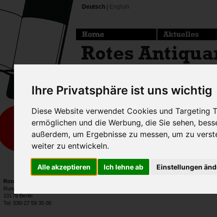
Deutsch
|
English
Ihre Privatsphäre ist uns wichtig
Diese Website verwendet Cookies und Targeting Te
ermöglichen und die Werbung, die Sie sehen, bess
,
außerdem, um Ergebnisse zu messen, um zu vers
,
weiter zu entwickeln.
EUR
0,00
Alle akzeptieren
Ich lehne ab
Einstellungen än
(inkl. der jeweils gültigen gesetzlichen Mwst)
Rotes Antiquariat
Rungestraße 20
10179 Berlin
Tel. 030-27 59 35 00