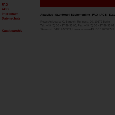
FAQ
AGB
Impressum
Aktuelles
|
Standorte
|
Bücher online
|
FAQ
|
AGB
|
Dat
Datenschutz
Rotes Antiquariat C. Bartsch, Rungestr. 20, 10179 Berlin
Tel.: +49 (0) 30 - 27 59 35 00, Fax: +49 (0) 30 - 27 59 35 02
Steuer-Nr. 34/217/58303, Umsatzsteuer-ID: DE 196559745
Katalogarchiv