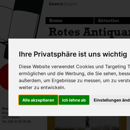
Deutsch
|
English
Ihre Privatsphäre ist uns wichtig
Diese Website verwendet Cookies und Targeting Te
ermöglichen und die Werbung, die Sie sehen, bess
außerdem, um Ergebnisse zu messen, um zu vers
weiter zu entwickeln.
Alle akzeptieren
Ich lehne ab
Einstellungen än
Rotes Antiquariat
Rungestraße 20
10179 Berlin
Tel. 030-27 59 35 00