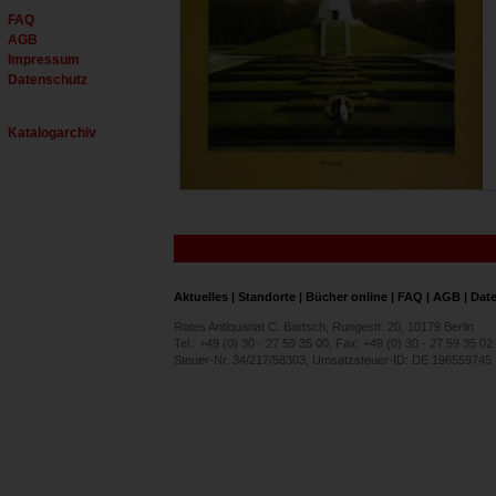
FAQ
AGB
Impressum
Datenschutz
Katalogarchiv
Aktuelles
|
Standorte
|
Bücher online
|
FAQ
|
AGB
|
Dat
Rotes Antiquariat C. Bartsch, Rungestr. 20, 10179 Berlin
Tel.: +49 (0) 30 - 27 59 35 00, Fax: +49 (0) 30 - 27 59 35 02
Steuer-Nr. 34/217/58303, Umsatzsteuer-ID: DE 196559745