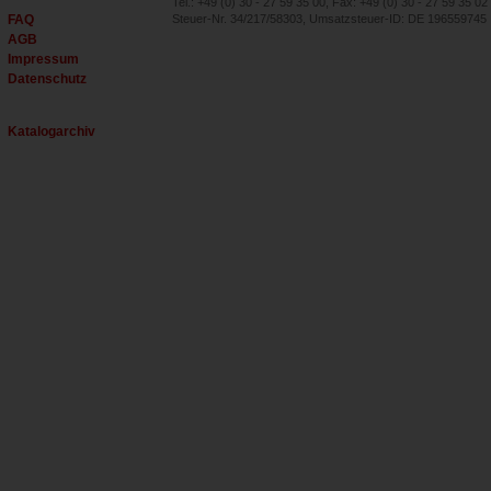
Tel.: +49 (0) 30 - 27 59 35 00, Fax: +49 (0) 30 - 27 59 35 02
FAQ
Steuer-Nr. 34/217/58303, Umsatzsteuer-ID: DE 196559745
AGB
Impressum
Datenschutz
Katalogarchiv