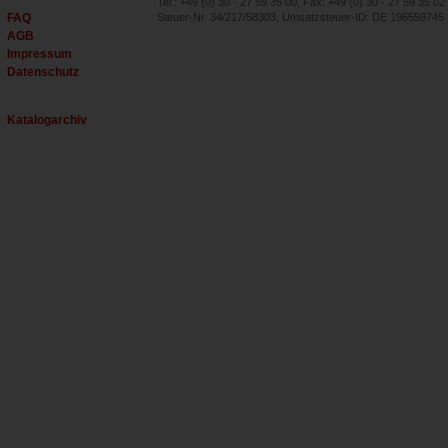
Tel.: +49 (0) 30 - 27 59 35 00, Fax: +49 (0) 30 - 27 59 35 02
FAQ
Steuer-Nr. 34/217/58303, Umsatzsteuer-ID: DE 196559745
AGB
Impressum
Datenschutz
Katalogarchiv