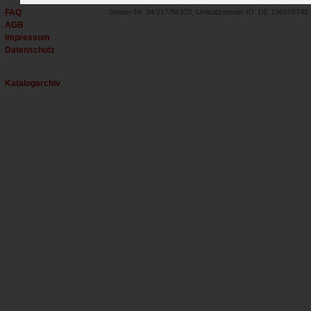
Tel.: +49 (0) 30 - 27 59 35 00, Fax: +49 (0) 30 - 27 59 35 02
FAQ
Steuer-Nr. 34/217/58303, Umsatzsteuer-ID: DE 196559745
AGB
Impressum
Datenschutz
Katalogarchiv