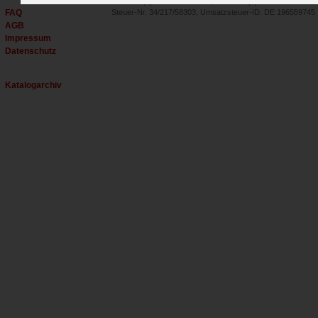
Tel.: +49 (0) 30 - 27 59 35 00, Fax: +49 (0) 30 - 27 59 35 02
FAQ
Steuer-Nr. 34/217/58303, Umsatzsteuer-ID: DE 196559745
AGB
Impressum
Datenschutz
Katalogarchiv