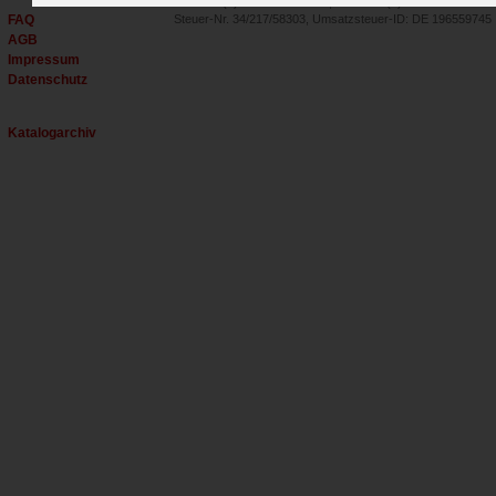
Tel.: +49 (0) 30 - 27 59 35 00, Fax: +49 (0) 30 - 27 59 35 02
FAQ
Steuer-Nr. 34/217/58303, Umsatzsteuer-ID: DE 196559745
AGB
Impressum
Datenschutz
Katalogarchiv