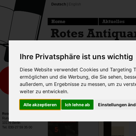
Deutsch
|
English
Ihre Privatsphäre ist uns wichtig
Hier finden Sie unseren akue
Diese Website verwendet Cookies und Targeting Te
Download.
ermöglichen und die Werbung, die Sie sehen, bess
außerdem, um Ergebnisse zu messen, um zu vers
weiter zu entwickeln.
Senden Sie sich uns gern
ei
möglicherweise können wir Ihn
Alle akzeptieren
Ich lehne ab
Einstellungen än
Exemplaren, die nicht in unsere
Rotes Antiquariat
Rungestraße 20
10179 Berlin
Tel. 030-27 59 35 00