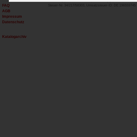
Tel.: +49 (0) 30 - 27 59 35 00, Fax: +49 (0) 30 - 27 59 35 02
FAQ
Steuer-Nr. 34/217/58303, Umsatzsteuer-ID: DE 196559745
AGB
Impressum
Datenschutz
Katalogarchiv